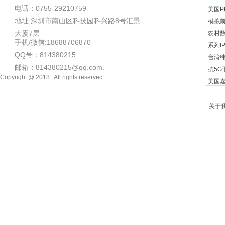
电话：0755-29210759
美国P
地址:深圳市南山区科技园科兴路8号汇景
模拟
大厦7层
农村
手机/微信:18688706870
系列I
QQ号：814380215
台湾纬
邮箱：814380215@qq.com.
抗5G
Copyright @ 2018 . All rights reserved.
美国嘉
美国捷
思科(
关于
纬视s
美国PA
酒店医
数字
同洲C
加拿大
C波段