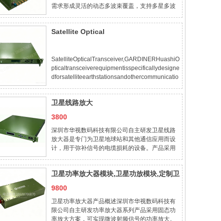
需求形成灵活的动态多波束覆盖，支持多星多波
束协同传输要求，可为未来6G网络的天基平台提
供技术基础。2应用场景星载相控阵天线。3产品
Satellite Optical
特点●收发各16个独立波束●模块化设计
Transceiver,GARDINER
SatelliteOpticalTransceiver,GARDINERHuashiO
pticaltransceiverequipmentisspecificallydesigne
dforsatelliteearthstationsandothercommunicatio
napplicationstocompensateforsignalcableloss,e
speciallyoverlong-distancetransmission.The
卫星线路放大
器,GARDINER,Huashi,PACIFIC
3800
深圳市华视数码科技有限公司自主研发卫星线路
放大器是专门为卫星地球站和其他通信应用而设
计，用于弥补信号的电缆损耗的设备。产品采用
最新的GaAsFET技术，性能优越，质量可靠，广
泛应用于卫星通信、遥感探测、导航定位、电磁
卫星功率放大器模块,卫星功放模块,定制卫
兼容、航天测控、广播电视、应急保障等多个
星功放模块,PA
9800
卫星功率放大器产品概述深圳市华视数码科技有
限公司自主研发功率放大器系列产品采用固态功
率放大方案，可实现微波射频信号的功率放大。