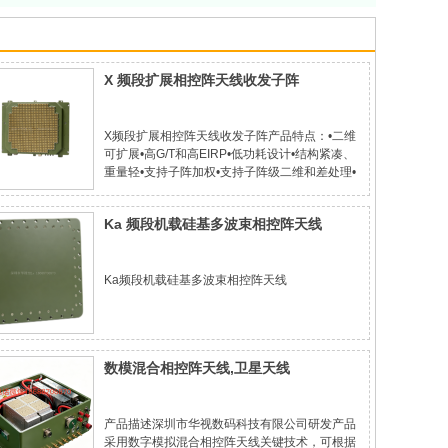
X 频段扩展相控阵天线收发子阵
X频段扩展相控阵天线收发子阵产品特点：•二维
可扩展•高G/T和高EIRP•低功耗设计•结构紧凑、
重量轻•支持子阵加权•支持子阵级二维和差处理•
支持单排输出项目参数备注说明工作频率
8GHz~10GHz在8.5-9.6GHz内可达
Ka 频段机载硅基多波束相控阵天线
Ka频段机载硅基多波束相控阵天线
数模混合相控阵天线,卫星天线
产品描述深圳市华视数码科技有限公司研发产品
采用数字模拟混合相控阵天线关键技术，可根据