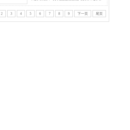
功率放大器采用平台化结构，使用公司通用机
箱，维护方便。全面选用国产固态功率放大器
2
3
4
5
6
7
8
9
下一页
尾页
件，关键部件采用先进的微组装工艺和高效率功
率