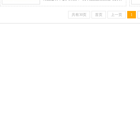
率放大。功率放大器采用平台化结构，使用公司
通用机箱，维护方便。全面选用国产固态功率放
共有30页
首页
上一页
1
大器件，关键部件采用先进的微组装工艺和