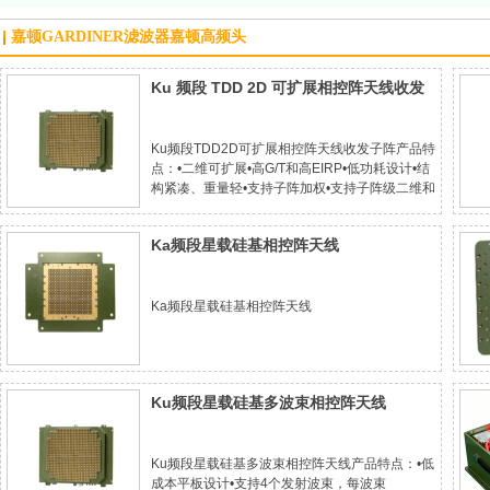
嘉顿GARDINER滤波器嘉顿高频头
Ku 频段 TDD 2D 可扩展相控阵天线收发
子阵15 GHz-17 GHz
Ku频段TDD2D可扩展相控阵天线收发子阵产品特
点：•二维可扩展•高G/T和高EIRP•低功耗设计•结
构紧凑、重量轻•支持子阵加权•支持子阵级二维和
差处理项目参数备注说明工作频率
15GHz~17GHz在15.5-16.5GHz内可达以下参
Ka频段星载硅基相控阵天线
Ka频段星载硅基相控阵天线
Ku频段星载硅基多波束相控阵天线
Ku频段星载硅基多波束相控阵天线产品特点：•低
成本平板设计•支持4个发射波束，每波束