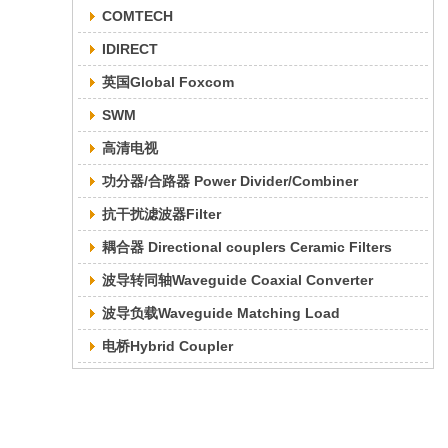
COMTECH
IDIRECT
英国Global Foxcom
SWM
高清电视
功分器/合路器 Power Divider/Combiner
抗干扰滤波器Filter
耦合器 Directional couplers Ceramic Filters
波导转同轴Waveguide Coaxial Converter
波导负载Waveguide Matching Load
电桥Hybrid Coupler