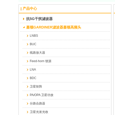
产品中心
抗5G干扰滤波器
嘉顿GARDINER滤波器嘉顿高频头
LNBS
BUC
线路放大器
Feed-horn 馈源
LNA
BDC
卫星矩阵
PA/OPA 卫星功放
分路合路器
卫星光发光收