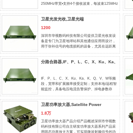
250MHz带宽•支持4个接收波束，每波束125MHz
带宽•支持多波束定位•具备抗辐射能力•设计寿
命：10年项目参数备注说明工作频率Tx10
卫星光发光收,卫星光端
机,Huashi,GARDINER
1200
深圳市华视数码科技有限公司提供卫星光收发设
备是专门为卫星地球站和其他通信应用而设计，
用于弥补信号的电缆损耗的设备，尤其在远距离
传输时，优势明显。产品采用最新的激光器调制
技术，性能优越，质量可靠。广泛应用于卫星通
分路合路器,IF、P、L、C、X、Ku、Ka、
信、遥感探测、导航定位、电磁兼容、航天测
K、Q、V、W波段分路合路器
IF、P、L、C、X、Ku、Ka、K、Q、V、W等频
段，宽带和扩展频率接受定制；支持本地/远程智
能监控，具备电压电流告警保护、掉电参数存
储、增益可控调节等功能。
卫星功率放大器,Satellite Power
Amplifier
1.8万
卫星功率放大器产品介绍产品概述深圳市华视数
码科技有限公司自主研发功率放大器系列产品采
用固态功率放大方案，可实现微波射频信号的功