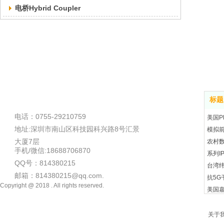
电桥Hybrid Coupler
标题
电话：0755-29210759
美国P
地址:深圳市南山区科技园科兴路8号汇景
模拟
大厦7层
农村
手机/微信:18688706870
系列I
QQ号：814380215
台湾纬
邮箱：814380215@qq.com.
抗5G
Copyright @ 2018 . All rights reserved.
美国嘉
美国捷
思科(
关于