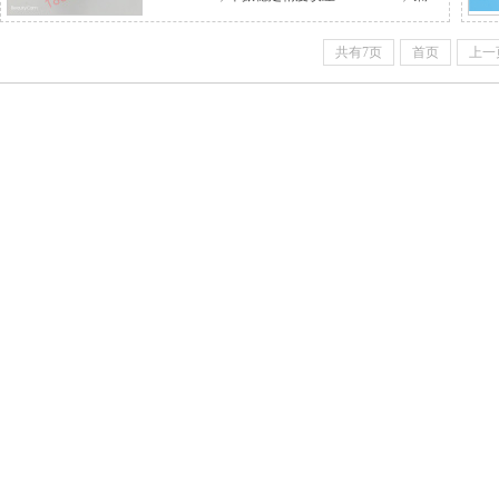
系数：0.8dB，信号输出接口：英制F型。
共有7页
首页
上一
2，例如：HS-1058AN，即下行接收频率范围：
11.70-12.20GHz，本振频率：10.75GHz，本振
精度误差：5KHz，噪声系数：0.8dB，信号输出
接口：N型。