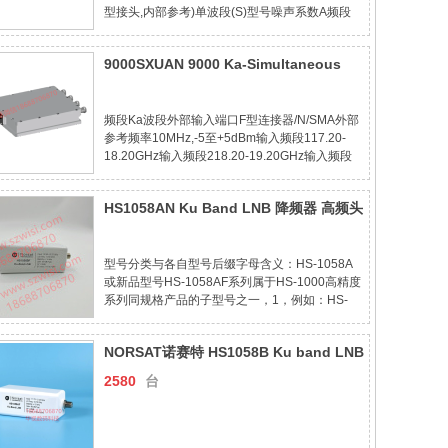
型接头,内部参考)单波段(S)型号噪声系数A频段
(11.7-12.20GHz)B频段(12.25-12.75GHz)C频段
(10.95-11.70GHz)D频段(10.70-
9000SXUAN 9000 Ka-Simultaneous
11.80GHz)0.7dB2107HSAF2107HSBF2107HS
Quad Band PLL EXT LNB 9000 Series
Norsat
频段Ka波段外部输入端口F型连接器/N/SMA外部
参考频率10MHz,-5至+5dBm输入频段117.20-
18.20GHz输入频段218.20-19.20GHz输入频段
319.20-20.20GHz输入频段420.20-21.20GHz本
振频率116.25GHz本振频率217.25GHz本振频率
HS1058AN Ku Band LNB 降频器 高频头
318.25GHz本振频率419.25
亚太6C 亚太5C Norsat 诺赛特
型号分类与各自型号后缀字母含义：HS-1058A
或新品型号HS-1058AF系列属于HS-1000高精度
系列同规格产品的子型号之一，1，例如：HS-
1058A或新型号HS-1058AF，即下行接收频率范
围：11.70-12.20GHz，本振频率：10.75GHz，
NORSAT诺赛特 HS1058B Ku band LNB
本振稳定精度误差：+/-5KHz，噪声系数：
0.8dB，信号输
高频头 本振11300降频器
2580
台