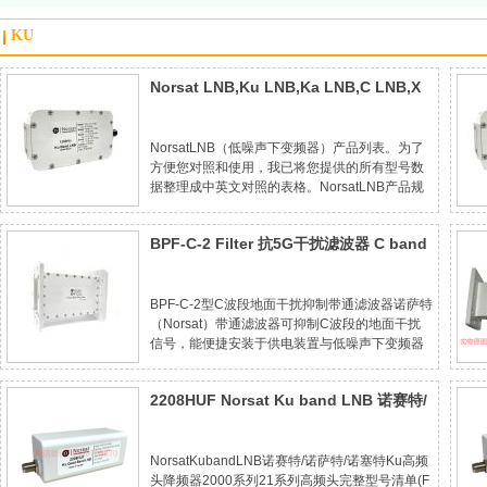
KU
Norsat LNB,Ku LNB,Ka LNB,C LNB,X
LNB,Q LNB,QV LNB低噪声放大下变频器
降频器 高频头
NorsatLNB（低噪声下变频器）产品列表。为了
方便您对照和使用，我已将您提供的所有型号数
据整理成中英文对照的表格。NorsatLNB产品规
格对照表(NorsatLNBProductSpecification)序号
型号(Model)频率范围(FrequencyRange)噪声系
BPF-C-2 Filter 抗5G干扰滤波器 C band
数(NoiseFigure)LO稳定性(LOSt
Filter
BPF-C-2型C波段地面干扰抑制带通滤波器诺萨特
（Norsat）带通滤波器可抑制C波段的地面干扰
信号，能便捷安装于供电装置与低噪声下变频器
（LNB）之间。该滤波器适配诺萨特现有的全系
列C波段LNB，采用全密封结构设计，具备防潮
2208HUF Norsat Ku band LNB 诺赛特/
防尘性能（防护等级IP66）。产品隶属
诺萨特/诺塞特 Ku高频头 降频器 2000系
列
NorsatKubandLNB诺赛特/诺萨特/诺塞特Ku高频
头降频器2000系列21系列高频头完整型号清单(F