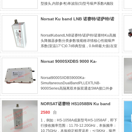
型接头,内部参考)单波段(S)型号噪声系数A频段
(11.7-12.20GHz)B频段(12.25-12.75GHz)C频段
(10.95-11.70GHz)D频段(10.70-
Norsat Ku band LNB 诺赛特/诺萨特/诺
11.80GHz)0.7dB2107HSAF2107HSBF2107HS
塞特 Ku高频头 降频器 2000系列
NorsatKubandLNB诺赛特/诺萨特/诺塞特Ku高频
头降频器参数分类参数项规格详情核心性能噪声
系数(室温17°C)0.7dB典型值，0.8dB最大值(在室
温及中心频率下)0.8dB典型值，0.9dB最大值(在
室温及中心频率下)0.9dB典型值，1.0dB最大值
Norsat 9000SXDBS 9000 Ka-
(在室温及中心
Simultaneous Dual Band PLL EXT
LNB - 9000 Series
Norsat9000SXDBS9000Ka-
SimultaneousDualBandPLLEXTLNB-
9000Series高隔离双本振双通道SMA接口外参
KaLNB频段Ka波段外部输入端口SMA连接器外部
参考频率10MHz,-5至+5dBm输入频段118.20-
NORSAT诺赛特 HS1058BN Ku band
19.20GHz输入频段219.20-20.20GHz本振频率
117.25GHz本
LNB高频头 本振11300降频器
2580
台
1，例如：HS-1058A或新型号HS-1058AF，即下
行接收频率范围：11.70-12.20GHz，本振频率：
10.75GHz，本振稳定精度误差：+/-5KHz，噪声