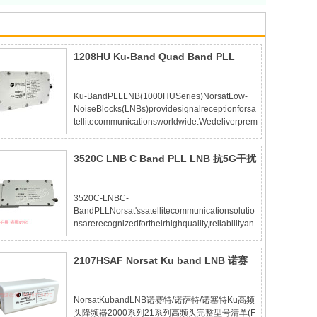
1208HU Ku-Band Quad Band PLL
LNB,Norsat Ku band LNB 降频器 高频
头
Ku-BandPLLLNB(1000HUSeries)NorsatLow-
NoiseBlocks(LNBs)providesignalreceptionforsa
tellitecommunicationsworldwide.Wedeliverprem
iumperformanceandreliabilityinthesmallestpossi
bleformfactor.AllourstandardKu-
3520C LNB C Band PLL LNB 抗5G干扰
BandLNBsareback
高频头 降频器 低噪声放大下变频器
3520C-LNBC-
BandPLLNorsat'ssatellitecommunicationsolutio
nsarerecognizedfortheirhighquality,reliabilityan
dinnovation.NorsatLowNoiseBlocks(LNBs)provi
designalreceptionforsatellitecommunicationswo
2107HSAF Norsat Ku band LNB 诺赛
rldwide.NorsatLNBsfeatur
特/诺萨特/诺塞特 Ku高频头 降频器
NorsatKubandLNB诺赛特/诺萨特/诺塞特Ku高频
头降频器2000系列21系列高频头完整型号清单(F